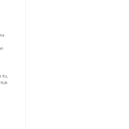
hwa
an
 itu,
ntuk