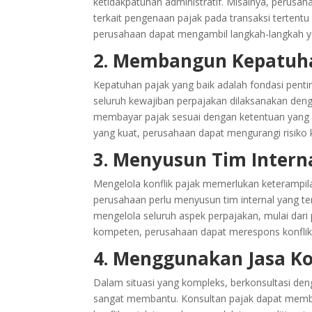
ketidakpatuhan administratif. Misalnya, perus
terkait pengenaan pajak pada transaksi terte
perusahaan dapat mengambil langkah-langkah ya
2. Membangun Kepatuha
Kepatuhan pajak yang baik adalah fondasi pent
seluruh kewajiban perpajakan dilaksanakan den
membayar pajak sesuai dengan ketentuan yang b
yang kuat, perusahaan dapat mengurangi risiko 
3. Menyusun Tim Inter
Mengelola konflik pajak memerlukan keterampil
perusahaan perlu menyusun tim internal yang ter
mengelola seluruh aspek perpajakan, mulai dar
kompeten, perusahaan dapat merespons konflik p
4. Menggunakan Jasa Ko
Dalam situasi yang kompleks, berkonsultasi de
sangat membantu. Konsultan pajak dapat membe