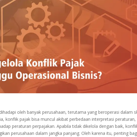
 dihadapi oleh banyak perusahaan, terutama yang beroperasi dalam s
ia, konflik pajak bisa muncul akibat perbedaan interpretasi peraturan,
adap peraturan perpajakan. Apabila tidak dikelola dengan baik, konflik
ikan perusahaan dalam jangka panjang. Oleh karena itu, penting bag