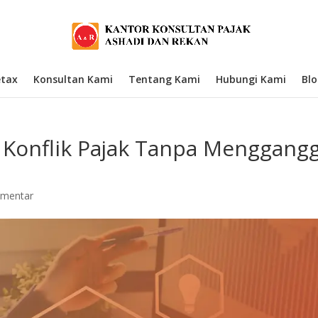
etax
Konsultan Kami
Tentang Kami
Hubungi Kami
Bl
 Konflik Pajak Tanpa Menggang
omentar