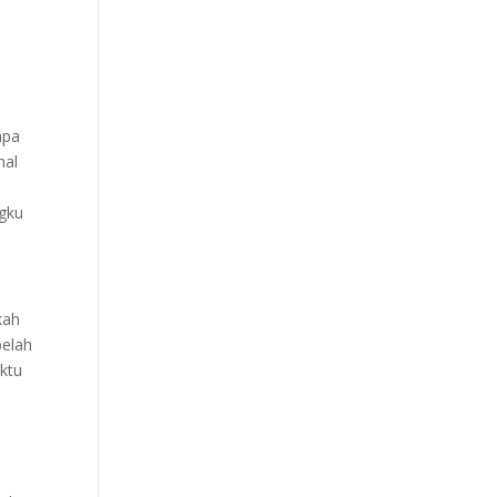
npa
nal
ngku
kah
belah
ktu