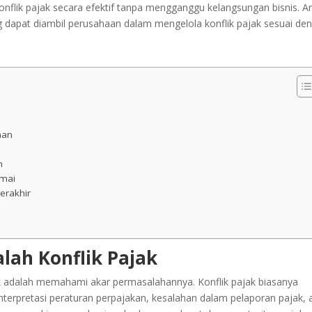
flik pajak secara efektif tanpa mengganggu kelangsungan bisnis. Art
g dapat diambil perusahaan dalam mengelola konflik pajak sesuai de
man
n
amai
Terakhir
ah Konflik Pajak
k adalah memahami akar permasalahannya. Konflik pajak biasanya
nterpretasi peraturan perpajakan, kesalahan dalam pelaporan pajak, 