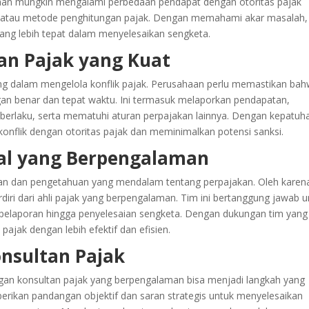
ahaan mungkin mengalami perbedaan pendapat dengan otoritas pajak
ntu atau metode penghitungan pajak. Dengan memahami akar masalah,
ng lebih tepat dalam menyelesaikan sengketa.
n Pajak yang Kuat
ing dalam mengelola konflik pajak. Perusahaan perlu memastikan ba
gan benar dan tepat waktu. Ini termasuk melaporkan pendapatan,
erlaku, serta mematuhi aturan perpajakan lainnya. Dengan kepatuh
konflik dengan otoritas pajak dan meminimalkan potensi sanksi.
nal yang Berpengalaman
an dan pengetahuan yang mendalam tentang perpajakan. Oleh karena
diri dari ahli pajak yang berpengalaman. Tim ini bertanggung jawab u
i pelaporan hingga penyelesaian sengketa. Dengan dukungan tim yang
ajak dengan lebih efektif dan efisien.
nsultan Pajak
ngan konsultan pajak yang berpengalaman bisa menjadi langkah yang
rikan pandangan objektif dan saran strategis untuk menyelesaikan