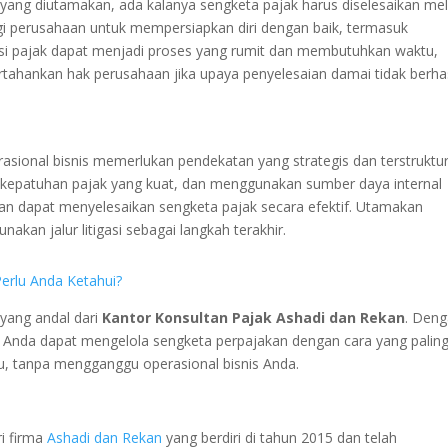
yang diutamakan, ada kalanya sengketa pajak harus diselesaikan mel
g bagi perusahaan untuk mempersiapkan diri dengan baik, termasuk
asi pajak dapat menjadi proses yang rumit dan membutuhkan waktu,
rtahankan hak perusahaan jika upaya penyelesaian damai tidak berhas
sional bisnis memerlukan pendekatan yang strategis dan terstruktur
patuhan pajak yang kuat, dan menggunakan sumber daya internal
an dapat menyelesaikan sengketa pajak secara efektif. Utamakan
kan jalur litigasi sebagai langkah terakhir.
erlu Anda Ketahui?
yang andal dari
Kantor Konsultan Pajak Ashadi dan Rekan
. Den
 Anda dapat mengelola sengketa perpajakan dengan cara yang palin
ku, tanpa mengganggu operasional bisnis Anda.
i firma
Ashadi dan Rekan
yang berdiri di tahun 2015 dan telah