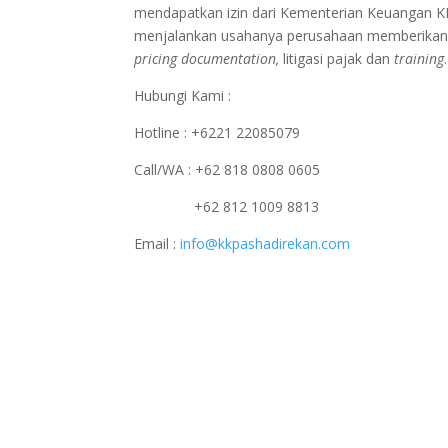
mendapatkan izin dari Kementerian Keuangan 
menjalankan usahanya perusahaan memberikan p
pricing documentation,
litigasi pajak dan
training
.
Hubungi Kami :
Hotline : +6221 22085079
Call/WA : +62 818 0808 0605
+62 812 1009 8813
Email :
info@kkpashadirekan.com