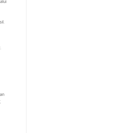
alui
il.
.
gan
g