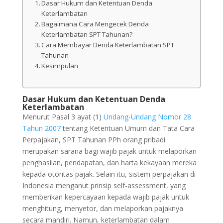
Dasar Hukum dan Ketentuan Denda
Keterlambatan
Bagaimana Cara Mengecek Denda
Keterlambatan SPT Tahunan?
Cara Membayar Denda Keterlambatan SPT
Tahunan
Kesimpulan
Dasar Hukum dan Ketentuan Denda
Keterlambatan
Menurut Pasal 3 ayat (1)
Undang-Undang Nomor 28
Tahun 2007
tentang Ketentuan Umum dan Tata Cara
Perpajakan, SPT Tahunan PPh orang pribadi
merupakan sarana bagi wajib pajak untuk melaporkan
penghasilan, pendapatan, dan harta kekayaan mereka
kepada otoritas pajak. Selain itu, sistem perpajakan di
Indonesia menganut prinsip self-assessment, yang
memberikan kepercayaan kepada wajib pajak untuk
menghitung, menyetor, dan melaporkan pajaknya
secara mandiri. Namun, keterlambatan dalam