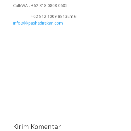
Call/WA : +62 818 0808 0605
+62 812 1009 8813Email :
info@kkpashadirekan.com
Kirim Komentar