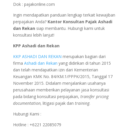
Dok : pajakonline.com
Ingin mendapatkan panduan lengkap terkait kewajiban
perpajakan Anda?
Kantor Konsultan Pajak Ashadi
dan Rekan
siap membantu. Hubungi kami untuk
konsultasi lebih lanjut!
KPP Ashadi dan Rekan
KKP ASHADI DAN REKAN
merupakan bagian dari
firma
Ashadi dan Rekan
yang didirikan di tahun 2015
dan telah mendapatkan izin dari Kementerian
Keuangan KMK No. 84/KM.1/PPPK/2015, Tanggal 17
November 2015. Didalam menjalankan usahanya
perusahaan memberikan pelayanan jasa konsultasi
pada bidang konsultasi perpajakan,
transfer pricing
documentation,
litigasi pajak dan
training
.
Hubungi Kami :
Hotline : +6221 22085079