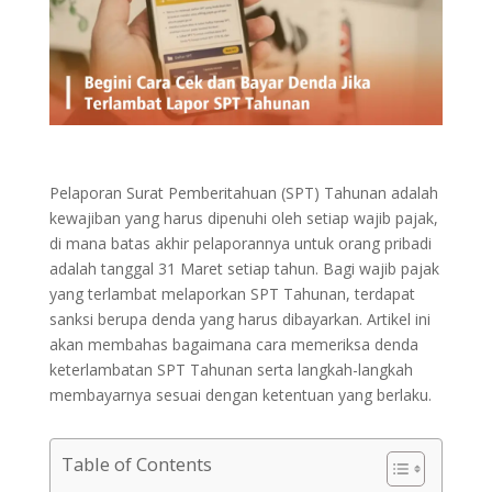
Pelaporan Surat Pemberitahuan (SPT) Tahunan adalah
kewajiban yang harus dipenuhi oleh setiap wajib pajak,
di mana batas akhir pelaporannya untuk orang pribadi
adalah tanggal 31 Maret setiap tahun. Bagi wajib pajak
yang terlambat melaporkan SPT Tahunan, terdapat
sanksi berupa denda yang harus dibayarkan. Artikel ini
akan membahas bagaimana cara memeriksa denda
keterlambatan SPT Tahunan serta langkah-langkah
membayarnya sesuai dengan ketentuan yang berlaku.
Table of Contents