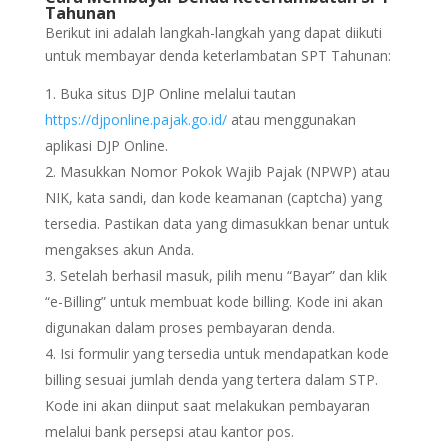
Tahunan
Berikut ini adalah langkah-langkah yang dapat diikuti
untuk membayar denda keterlambatan SPT Tahunan:
Buka situs DJP Online melalui tautan
https://djponline.pajak.go.id/
atau menggunakan
aplikasi DJP Online.
Masukkan Nomor Pokok Wajib Pajak (NPWP) atau
NIK, kata sandi, dan kode keamanan (captcha) yang
tersedia. Pastikan data yang dimasukkan benar untuk
mengakses akun Anda.
Setelah berhasil masuk, pilih menu “Bayar” dan klik
“e-Billing” untuk membuat kode billing. Kode ini akan
digunakan dalam proses pembayaran denda.
Isi formulir yang tersedia untuk mendapatkan kode
billing sesuai jumlah denda yang tertera dalam STP.
Kode ini akan diinput saat melakukan pembayaran
melalui bank persepsi atau kantor pos.