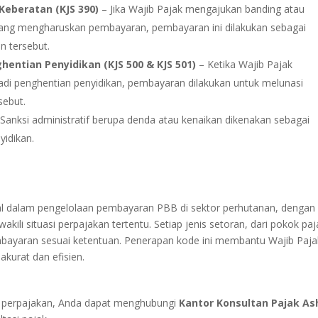
eberatan (KJS 390)
– Jika Wajib Pajak mengajukan banding atau
ang mengharuskan pembayaran, pembayaran ini dilakukan sebagai
n tersebut.
ntian Penyidikan (KJS 500 & KJS 501)
– Ketika Wajib Pajak
adi penghentian penyidikan, pembayaran dilakukan untuk melunasi
sebut.
Sanksi administratif berupa denda atau kenaikan dikenakan sebagai
yidikan.
al dalam pengelolaan pembayaran PBB di sektor perhutanan, dengan
ili situasi perpajakan tertentu. Setiap jenis setoran, dari pokok paj
mbayaran sesuai ketentuan.
Penerapan kode ini membantu Wajib Paja
kurat dan efisien.
ait perpajakan, Anda dapat menghubungi
Kantor Konsultan Pajak As