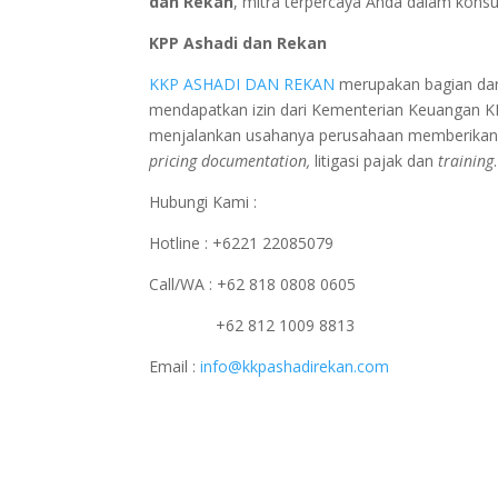
dan Rekan
, mitra terpercaya Anda dalam konsul
KPP Ashadi dan Rekan
KKP ASHADI DAN REKAN
merupakan bagian dar
mendapatkan izin dari Kementerian Keuangan 
menjalankan usahanya perusahaan memberikan p
pricing documentation,
litigasi pajak dan
training
.
Hubungi Kami :
Hotline : +6221 22085079
Call/WA : +62 818 0808 0605
+62 812 1009 8813
Email :
info@kkpashadirekan.com