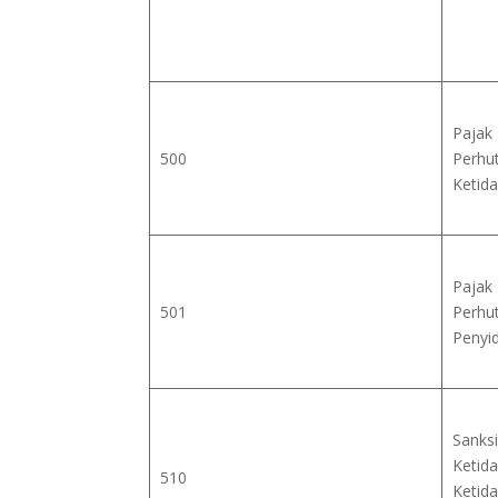
Pajak
500
Perhu
Ketid
Pajak
501
Perhu
Penyi
Sanksi
Ketid
510
Ketid