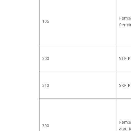
Pemba
106
Permi
300
STP P
310
SKP P
Pemba
390
atau 