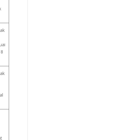
k
jak
uai
 8
jak
al
t