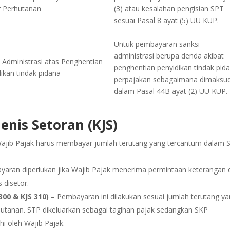
r Perhutanan
(3) atau kesalahan pengisian SPT
sesuai Pasal 8 ayat (5) UU KUP.
Untuk pembayaran sanksi
administrasi berupa denda akibat
 Administrasi atas Penghentian
penghentian penyidikan tindak pid
ikan tindak pidana
perpajakan sebagaimana dimaksu
dalam Pasal 44B ayat (2) UU KUP.
enis Setoran (KJS)
ajib Pajak harus membayar jumlah terutang yang tercantum dalam 
aran diperlukan jika Wajib Pajak menerima permintaan keterangan d
 disetor.
00 & KJS 310)
– Pembayaran ini dilakukan sesuai jumlah terutang y
utanan. STP dikeluarkan sebagai tagihan pajak sedangkan SKP
i oleh Wajib Pajak.