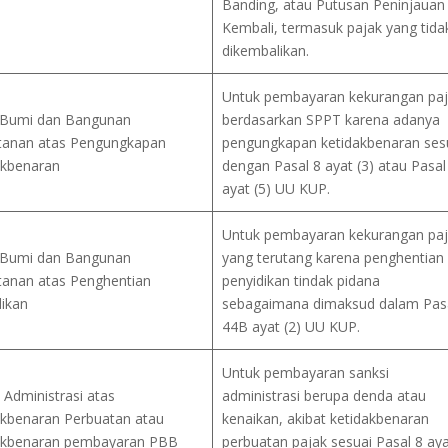
Banding, atau Putusan Peninjauan
Kembali, termasuk pajak yang tida
dikembalikan.
Untuk pembayaran kekurangan pa
 Bumi dan Bangunan
berdasarkan SPPT karena adanya
tanan atas Pengungkapan
pengungkapan ketidakbenaran ses
akbenaran
dengan Pasal 8 ayat (3) atau Pasal
ayat (5) UU KUP.
Untuk pembayaran kekurangan pa
 Bumi dan Bangunan
yang terutang karena penghentian
tanan atas Penghentian
penyidikan tindak pidana
dikan
sebagaimana dimaksud dalam Pas
44B ayat (2) UU KUP.
Untuk pembayaran sanksi
 Administrasi atas
administrasi berupa denda atau
akbenaran Perbuatan atau
kenaikan, akibat ketidakbenaran
akbenaran pembayaran PBB
perbuatan pajak sesuai Pasal 8 aya