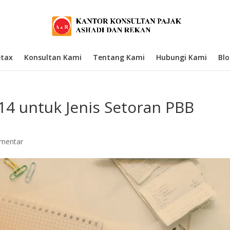
etax
Konsultan Kami
Tentang Kami
Hubungi Kami
Bl
14 untuk Jenis Setoran PBB
mentar