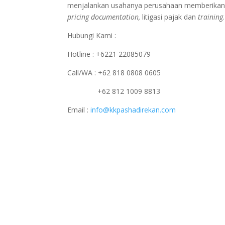
menjalankan usahanya perusahaan memberikan p
pricing documentation,
litigasi pajak dan
training
.
Hubungi Kami :
Hotline : +6221 22085079
Call/WA : +62 818 0808 0605
+62 812 1009 8813
Email :
info@kkpashadirekan.com