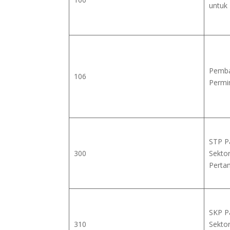
untuk
Pemba
106
Permi
STP P
300
Sekto
Perta
SKP P
310
Sekto