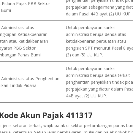
penghentian penyidikan tindak pid
k Pidana Pajak PBB Sektor
perpajakan sebagaimana yang diat
 Bumi
dalam Pasal 44B ayat (2) UU KUP.
 Administrasi atas
Untuk pembayaran sanksi
ngkapan Ketidakbenaran
administrasi berupa denda atas
atan atau ketidakbenaran
ketidakbenaran perbuatan atau
yaran PBB Sektor
pengisian SPT menurut Pasal 8 aya
mbangan Panas Bumi
(3) dan (5) UU KUP.
Untuk pembayaran sanksi
administrasi berupa denda terkait
 Administrasi atas Penghentian
penghentian penyidikan tindak pid
dikan Tindak Pidana
perpajakan yang diatur dalam Pasa
44B ayat (2) UU KUP.
ode Akun Pajak 411317
nis setoran terkait, wajib pajak di sektor pertambangan panas bu
suai ketentuan. Setiap jenis pembayaran, mulai dari pajak pokok h