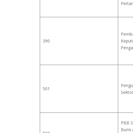
Perta
Pemba
390
Keput
Penga
Pengu
501
Sekto
PBB S
Bumi 