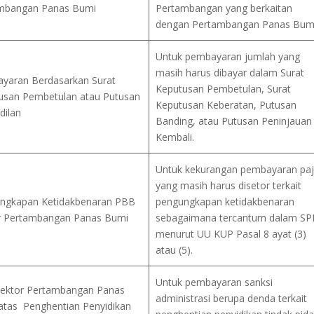
mbangan Panas Bumi
Pertambangan yang berkaitan
dengan Pertambangan Panas Bumi
Untuk pembayaran jumlah yang
masih harus dibayar dalam Surat
yaran Berdasarkan Surat
Keputusan Pembetulan, Surat
usan Pembetulan atau Putusan
Keputusan Keberatan, Putusan
dilan
Banding, atau Putusan Peninjauan
Kembali.
Untuk kekurangan pembayaran pa
yang masih harus disetor terkait
ngkapan Ketidakbenaran PBB
pengungkapan ketidakbenaran
r Pertambangan Panas Bumi
sebagaimana tercantum dalam SP
menurut UU KUP Pasal 8 ayat (3)
atau (5).
Untuk pembayaran sanksi
ektor Pertambangan Panas
administrasi berupa denda terkait
atas Penghentian Penyidikan