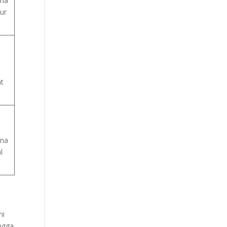
ana
ur
t
ana
l
mi
ingga