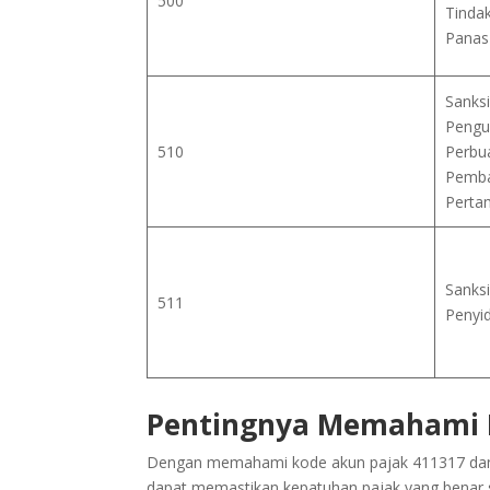
500
Tinda
Panas
Sanksi
Pengu
510
Perbu
Pemba
Perta
Sanksi
511
Penyi
Pentingnya Memahami K
Dengan memahami kode akun pajak 411317 dan je
dapat memastikan kepatuhan pajak yang benar se