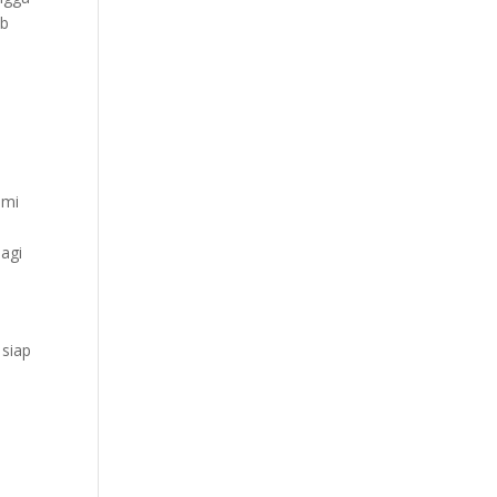
ib
umi
agi
siap