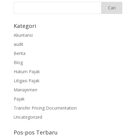
Kategori
Akuntansi
audit
Berita
Blog
Hukum Pajak
Litigasi Pajak
Manajemen
Pajak
Transfer Pricing Documentation
Uncategorized
Pos-pos Terbaru