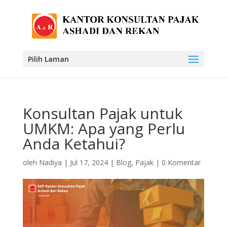
Pilih Laman
Konsultan Pajak untuk
UMKM: Apa yang Perlu
Anda Ketahui?
oleh
Nadiya
|
Jul 17, 2024
|
Blog
,
Pajak
|
0 Komentar