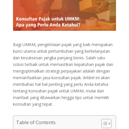
Bagi UMKM, pengelolaan pajak yang baik merupakan
kunci utama untuk pertumbuhan yang berkelanjutan
dan kesuksesan jangka panjang bisnis. Salah satu
solusi terbaik untuk memastikan kepatuhan pajak dan
mengoptimalkan strategi perpajakan adalah dengan
memanfaatkan jasa konsultan pajak. Artikel ini akan
membahas hal-hal penting yang perlu Anda ketahui
tentang konsultan pajak untuk UMKM, mulai dari
manfaat yang ditawarkan hingga tips untuk memilih
konsultan yang tepat.
Table of Contents