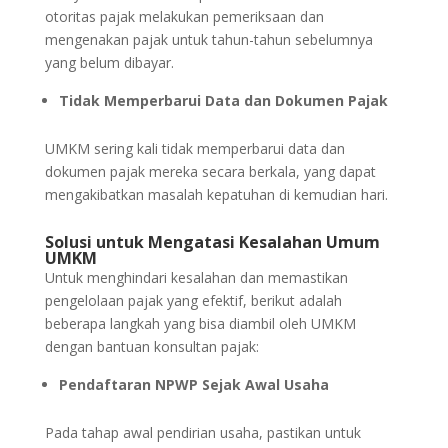
otoritas pajak melakukan pemeriksaan dan
mengenakan pajak untuk tahun-tahun sebelumnya
yang belum dibayar.
Tidak Memperbarui Data dan Dokumen Pajak
UMKM sering kali tidak memperbarui data dan
dokumen pajak mereka secara berkala, yang dapat
mengakibatkan masalah kepatuhan di kemudian hari.
Solusi untuk Mengatasi Kesalahan Umum
UMKM
Untuk menghindari kesalahan dan memastikan
pengelolaan pajak yang efektif, berikut adalah
beberapa langkah yang bisa diambil oleh UMKM
dengan bantuan konsultan pajak:
Pendaftaran NPWP Sejak Awal Usaha
Pada tahap awal pendirian usaha, pastikan untuk