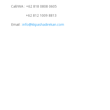
Call/WA : +62 818 0808 0605
+62 812 1009 8813
Email :
info@kkpashadirekan.com