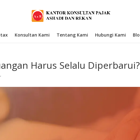
etax
Konsultan Kami
Tentang Kami
Hubungi Kami
Bl
ngan Harus Selalu Diperbarui?
r