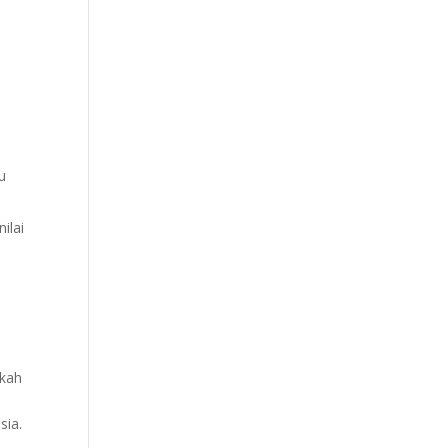
u
ilai
gkah
sia.