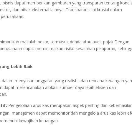
i, bisnis dapat memberikan gambaran yang transparan tentang kondis
r, dan pihak eksternal lainnya. Transparansi ini krusial dalam
 perusahaan.
imbulkan masalah besar, termasuk denda atau audit pajak.Dengan
perusahaan dapat meminimalkan risiko kesalahan pelaporan, sehing
ang Lebih Baik
 dalam menyusun anggaran yang realistis dan rencana keuangan ya
n dapat merencanakan alokasi sumber daya lebih efisien dan
pan.
tif:
Pengelolaan arus kas merupakan aspek penting dari keberhasila
angan, manajemen dapat memonitor dan mengelola arus kas lebih efe
 memenuhi kewajiban keuangan.