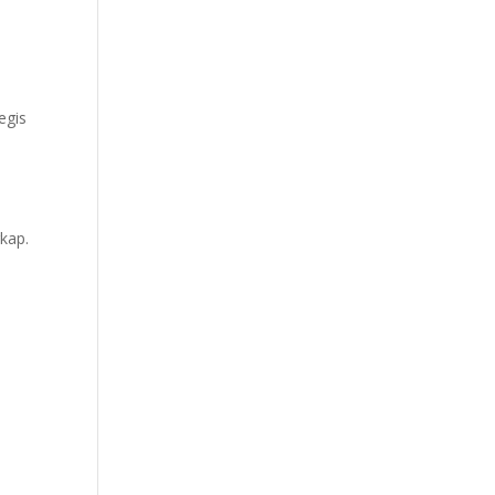
egis
kap.