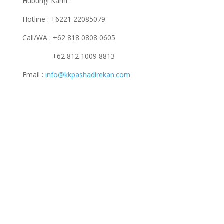
Hubungi Kami :
Hotline : +6221 22085079
Call/WA : +62 818 0808 0605
+62 812 1009 8813
Email :
info@kkpashadirekan.com