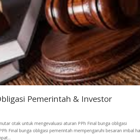
bligasi Pemerintah & Investor
ar otak untuk mengevaluasi aturan PPh Final bunga obligasi
Ph Final bunga obligasi pemerintah mempengaruhi besaran imbal ha
at...