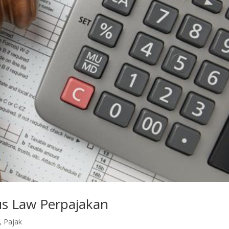
us Law Perpajakan
,
Pajak