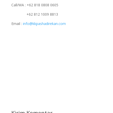
Call/WA : +62 818 0808 0605
+62 812 1009 8813
Email :
info@kkpashadirekan.com
Kirim Komentar