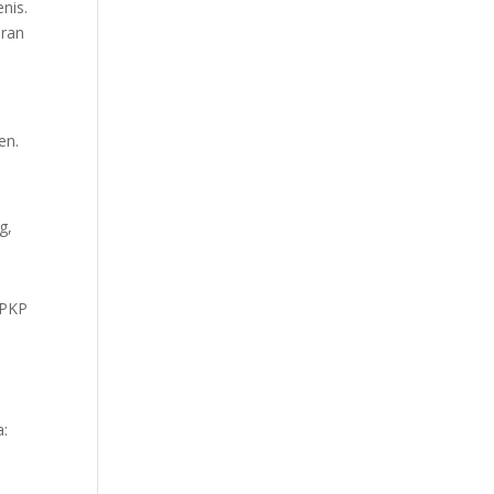
nis.
aran
en.
g,
 PKP
a: