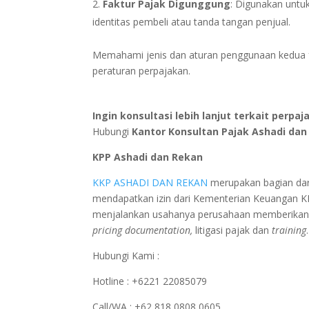
Faktur Pajak Digunggung
: Digunakan unt
identitas pembeli atau tanda tangan penjual.
Memahami jenis dan aturan penggunaan kedua f
peraturan perpajakan.
Ingin konsultasi lebih lanjut terkait perpaj
Hubungi
Kantor Konsultan Pajak Ashadi dan
KPP Ashadi dan Rekan
KKP ASHADI DAN REKAN
merupakan bagian dar
mendapatkan izin dari Kementerian Keuangan 
menjalankan usahanya perusahaan memberikan p
pricing documentation,
litigasi pajak dan
training
.
Hubungi Kami :
Hotline : +6221 22085079
Call/WA : +62 818 0808 0605