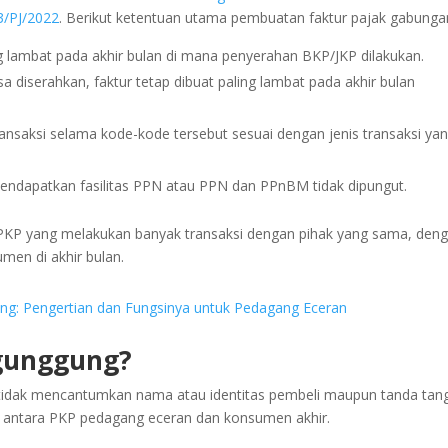
3/PJ/2022
. Berikut ketentuan utama pembuatan faktur pajak gabunga
ng lambat pada akhir bulan di mana penyerahan BKP/JKP dilakukan.
 diserahkan, faktur tetap dibuat paling lambat pada akhir bulan
ransaksi selama kode-kode tersebut sesuai dengan jenis transaksi ya
g mendapatkan fasilitas PPN atau PPN dan PPnBM tidak dipungut.
KP yang melakukan banyak transaksi dengan pihak yang sama, den
en di akhir bulan.
g: Pengertian dan Fungsinya untuk Pedagang Eceran
igunggung?
tidak mencantumkan nama atau identitas pembeli maupun tanda tan
aksi antara PKP pedagang eceran dan konsumen akhir.