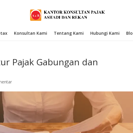
etax
Konsultan Kami
Tentang Kami
Hubungi Kami
Bl
tur Pajak Gabungan dan
mentar