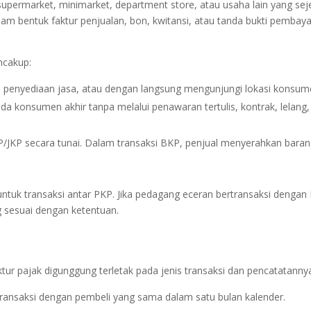
permarket, minimarket, department store, atau usaha lain yang seje
lam bentuk faktur penjualan, bon, kwitansi, atau tanda bukti pembay
ncakup:
kasi penyediaan jasa, atau dengan langsung mengunjungi lokasi konsum
a konsumen akhir tanpa melalui penawaran tertulis, kontrak, lelang,
KP secara tunai. Dalam transaksi BKP, penjual menyerahkan baran
untuk transaksi antar PKP. Jika pedagang eceran bertransaksi dengan
g sesuai dengan ketentuan.
tur pajak digunggung terletak pada jenis transaksi dan pencatatanny
transaksi dengan pembeli yang sama dalam satu bulan kalender.