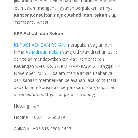
Jika Anda membutuhkan bantuan untuk memahami
lebih dalam mengenai layanan perpajakan lainnya,
Kantor Konsultan Pajak Ashadi dan Rekan
siap
membantu Anda!
KPP Ashadi dan Rekan
KKP ASHADI DAN REKAN
merupakan bagian dari
firma
Ashadi dan Rekan
yang didirikan di tahun 2015
dan telah mendapatkan izin dari Kementerian
Keuangan KMK No. 84/KM.1/PPPK/2015, Tanggal 17
November 2015. Didalam menjalankan usahanya
perusahaan memberikan pelayanan jasa konsultasi
pada bidang konsultasi perpajakan,
transfer pricing
documentation,
litigasi pajak dan
training
.
Hubungi Kami :
Hotline : +6221 22085079
Call/WA : +62 818 0808 0605