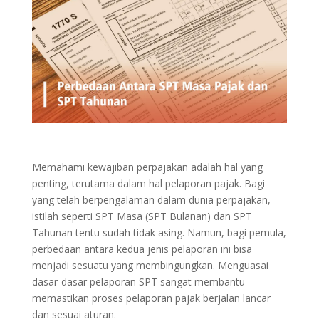
Memahami kewajiban perpajakan adalah hal yang
penting, terutama dalam hal pelaporan pajak. Bagi
yang telah berpengalaman dalam dunia perpajakan,
istilah seperti SPT Masa (SPT Bulanan) dan SPT
Tahunan tentu sudah tidak asing. Namun, bagi pemula,
perbedaan antara kedua jenis pelaporan ini bisa
menjadi sesuatu yang membingungkan. Menguasai
dasar-dasar pelaporan SPT sangat membantu
memastikan proses pelaporan pajak berjalan lancar
dan sesuai aturan.