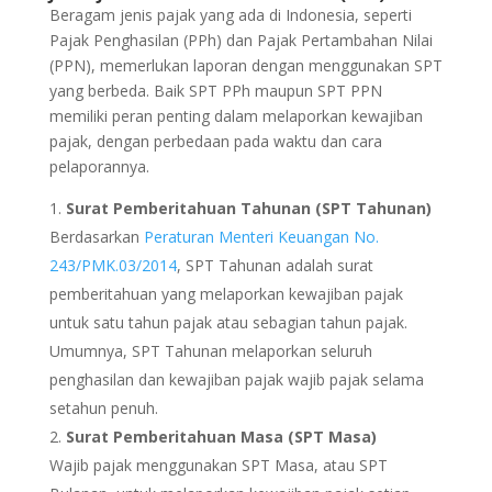
Beragam jenis pajak yang ada di Indonesia, seperti
Pajak Penghasilan (PPh) dan Pajak Pertambahan Nilai
(PPN), memerlukan laporan dengan menggunakan SPT
yang berbeda. Baik SPT PPh maupun SPT PPN
memiliki peran penting dalam melaporkan kewajiban
pajak, dengan perbedaan pada waktu dan cara
pelaporannya.
Surat Pemberitahuan Tahunan (SPT Tahunan)
Berdasarkan
Peraturan Menteri Keuangan No.
243/PMK.03/2014
, SPT Tahunan adalah surat
pemberitahuan yang melaporkan kewajiban pajak
untuk satu tahun pajak atau sebagian tahun pajak.
Umumnya, SPT Tahunan melaporkan seluruh
penghasilan dan kewajiban pajak wajib pajak selama
setahun penuh.
Surat Pemberitahuan Masa (SPT Masa)
Wajib pajak menggunakan SPT Masa, atau SPT