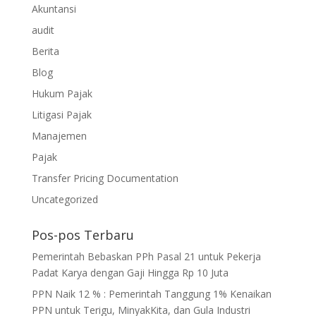
Akuntansi
audit
Berita
Blog
Hukum Pajak
Litigasi Pajak
Manajemen
Pajak
Transfer Pricing Documentation
Uncategorized
Pos-pos Terbaru
Pemerintah Bebaskan PPh Pasal 21 untuk Pekerja
Padat Karya dengan Gaji Hingga Rp 10 Juta
PPN Naik 12 % : Pemerintah Tanggung 1% Kenaikan
PPN untuk Terigu, MinyakKita, dan Gula Industri