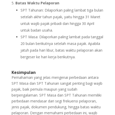
Batas Waktu Pelaporan
SPT Tahunan: Dilaporkan paling lambat tiga bulan
setelah akhir tahun pajak, yaitu hingga 31 Maret
untuk wajib pajak pribadi dan hingga 30 April
untuk badan usaha.
SPT Masa: Dilaporkan paling lambat pada tanggal
20 bulan berikutnya setelah masa pajak. Apabila
jatuh pada hari libur, batas waktu pelaporan akan
bergeser ke hari kerja berikutnya.
Kesimpulan
Pemahaman yang jelas mengenai perbedaan antara
SPT Masa dan SPT Tahunan sangat penting bagi wajib
pajak, baik pemula maupun yang sudah
berpengalaman. SPT Masa dan SPT Tahunan memiliki
perbedaan mendasar dari segi frekuensi pelaporan,
jenis pajak, dokumen pendukung, hingga batas waktu
pelaporan. Dengan memahami perbedaan ini, wajib