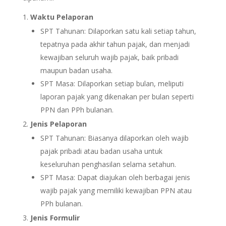
Waktu Pelaporan
SPT Tahunan: Dilaporkan satu kali setiap tahun,
tepatnya pada akhir tahun pajak, dan menjadi
kewajiban seluruh wajib pajak, baik pribadi
maupun badan usaha.
SPT Masa: Dilaporkan setiap bulan, meliputi
laporan pajak yang dikenakan per bulan seperti
PPN dan PPh bulanan.
Jenis Pelaporan
SPT Tahunan: Biasanya dilaporkan oleh wajib
pajak pribadi atau badan usaha untuk
keseluruhan penghasilan selama setahun.
SPT Masa: Dapat diajukan oleh berbagai jenis
wajib pajak yang memiliki kewajiban PPN atau
PPh bulanan.
Jenis Formulir