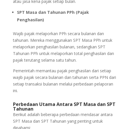
atau jasa kena pajak setiap bulan.
SPT Masa dan Tahunan PPh (Pajak
Penghasilan)
Wajib pajak melaporkan PPh secara bulanan dan
tahunan. Mereka menggunakan SPT Masa PPh untuk
melaporkan penghasilan bulanan, sedangkan SPT
Tahunan PPh untuk melaporkan total penghasilan dan
pajak terutang selama satu tahun.
Pemerintah memantau pajak penghasilan dari setiap
wajib pajak secara bulanan dan tahunan serta PPN dari
setiap transaksi bulanan melalui perbedaan pelaporan
ini.
Perbedaan Utama Antara SPT Masa dan SPT
Tahunan
Berikut adalah beberapa perbedaan mendasar antara
SPT Masa dan SPT Tahunan yang penting untuk
dipahami: