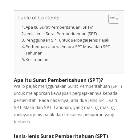
Table of Contents
Apa Itu Surat Pemberitahuan (SPT)?
Jenis-Jenis Surat Pemberitahuan (SPT)
Penggunaan SPT untuk Berbagai Jenis Pajak
Perbedaan Utama Antara SPT Masa dan SPT
Tahunan
Kesimpulan
Apa Itu Surat Pemberitahuan (SPT)?
Wajib pajak menggunakan Surat Pemberitahuan (SPT)
untuk melaporkan kewajiban perpajakannya kepada
pemerintah.
Pada dasarnya, ada dua jenis SPT, yaitu
SPT Masa dan SPT Tahunan, yang masing-masing
melayani jenis pajak dan frekuensi pelaporan yang
berbeda.
Jenis-Jenis Surat Pemberitahuan (SPT)