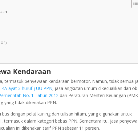
raan
 OP)
Sewa Kendaraan
asa, termasuk penyewaan kendaraan bermotor. Namun, tidak semua j
l 4A ayat 3 huruf j UU PPN
, jasa angkutan umum dikecualikan dari ob
Pemerintah No. 1 Tahun 2012
dan Peraturan Menteri Keuangan (PMK
ng yang tidak dikenakan PPN.
au bus dengan pelat kuning dan tulisan hitam, yang digunakan untuk
l, termasuk dalam kategori bebas PPN. Sementara itu, jasa penyew
ualian ini dikenakan tarif PPN sebesar 11 persen.