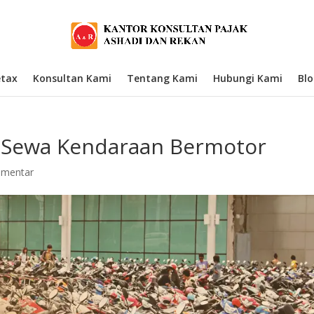
etax
Konsultan Kami
Tentang Kami
Hubungi Kami
Bl
 Sewa Kendaraan Bermotor
omentar