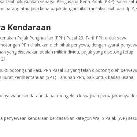
sa telah dikukuhkan sebagai Pengusaha Kena Pajak (PKP). Salah sat
barang atau jasa kena pajak dengan nilai transaksi lebih dari Rp 4,
wa Kendaraan
kenakan Pajak Penghasilan (PPh) Pasal 23. Tarif PPh untuk sewa
Pemotongan PPh dilakukan oleh pihak penyewa, dengan syarat penyew
an yang disewakan adalah milik individu, pajak yang dipotong tetap
 21.
 bukti potong unifikasi. PPh Pasal 23 yang telah dipotong oleh penyew
lam Surat Pemberitahuan (SPT) Tahunan PPh, baik untuk badan usaha
 penyewaan kendaraan dapat mengelola kewajiban perpajakannya de
jasa penyewaan kendaraan berdasarkan kategori Wajib Pajak (WP) sesu