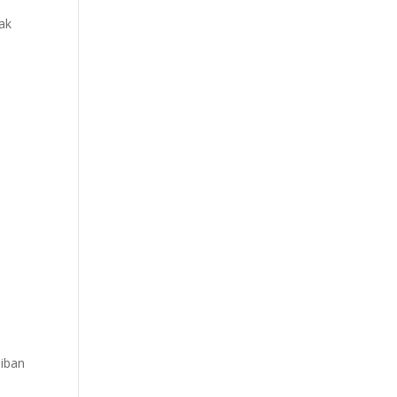
ak
jiban