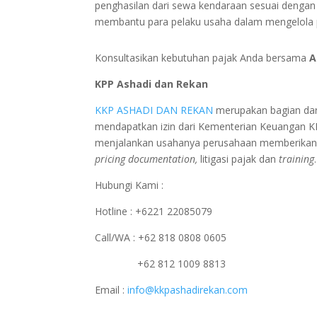
penghasilan dari sewa kendaraan sesuai dengan
membantu para pelaku usaha dalam mengelola pa
Konsultasikan kebutuhan pajak Anda bersama
A
KPP Ashadi dan Rekan
KKP ASHADI DAN REKAN
merupakan bagian dar
mendapatkan izin dari Kementerian Keuangan 
menjalankan usahanya perusahaan memberikan p
pricing documentation,
litigasi pajak dan
training
.
Hubungi Kami :
Hotline : +6221 22085079
Call/WA : +62 818 0808 0605
+62 812 1009 8813
Email :
info@kkpashadirekan.com