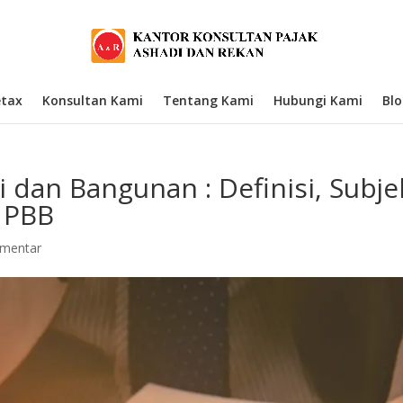
etax
Konsultan Kami
Tentang Kami
Hubungi Kami
Bl
dan Bangunan : Definisi, Subje
 PBB
omentar