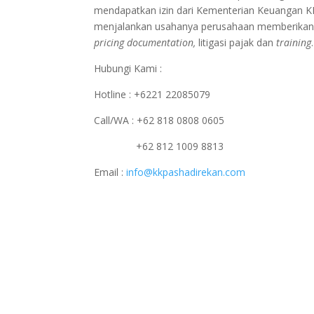
mendapatkan izin dari Kementerian Keuangan 
menjalankan usahanya perusahaan memberikan p
pricing documentation,
litigasi pajak dan
training
.
Hubungi Kami :
Hotline : +6221 22085079
Call/WA : +62 818 0808 0605
+62 812 1009 8813
Email :
info@kkpashadirekan.com