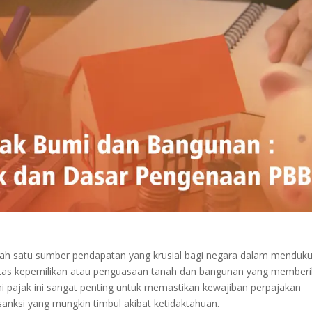
ah satu sumber pendapatan yang krusial bagi negara dalam menduk
atas kepemilikan atau penguasaan tanah dan bangunan yang member
pajak ini sangat penting untuk memastikan kewajiban perpajakan
anksi yang mungkin timbul akibat ketidaktahuan.