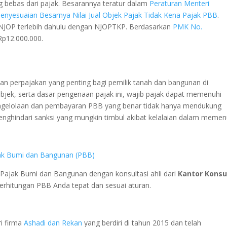
ng bebas dari pajak. Besarannya teratur dalam
Peraturan Menteri
nyesuaian Besarnya Nilai Jual Objek Pajak Tidak Kena Pajak PBB
.
NJOP terlebih dahulu dengan NJOPTKP.
Berdasarkan
PMK No.
Rp12.000.000.
n perpajakan yang penting bagi pemilik tanah dan bangunan di
bjek, serta dasar pengenaan pajak ini, wajib pajak dapat memenuhi
engelolaan dan pembayaran PBB yang benar tidak hanya mendukung
ghindari sanksi yang mungkin timbul akibat kelalaian dalam memen
jak Bumi dan Bangunan (PBB)
ajak Bumi dan Bangunan dengan konsultasi ahli dari
Kantor Konsu
erhitungan PBB Anda tepat dan sesuai aturan.
i firma
Ashadi dan Rekan
yang berdiri di tahun 2015 dan telah