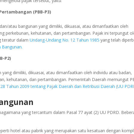
engelola pajak tersebut, yaitu:
 Pertambangan (PBB-P3)
an/atau bangunan yang dimiliki, dikuasai, atau dimanfaatkan oleh
dang perkebunan, kehutanan, dan pertambangan. Pajak ini terpungut o
g teratur dalam
Undang-Undang No. 12 Tahun 1985
yang telah diperb
n Bangunan.
B-P2)
ang dimiliki, dikuasai, atau dimanfaatkan oleh individu atau badan,
bunan, kehutanan, dan pertambangan. Pemerintah Daerah memungut P
28 Tahun 2009 tentang Pajak Daerah dan Retribusi Daerah (UU PDR
Bangunan
ebagaimana yang tercantum dalam Pasal 77 ayat (2) UU PDRD. Beber
perti hotel atau pabrik yang merupakan satu kesatuan dengan komp