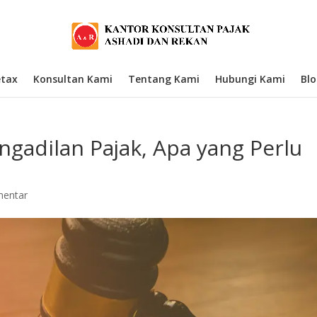
etax
Konsultan Kami
Tentang Kami
Hubungi Kami
Bl
gadilan Pajak, Apa yang Perlu
mentar