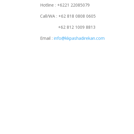
Hotline : +6221 22085079
Call/WA : +62 818 0808 0605
+62 812 1009 8813
Email :
info@kkpashadirekan.com