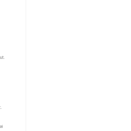
.
ut.
.
ai