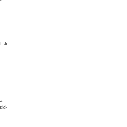
h di
a.
idak