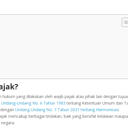
ajak?
n hukum yang dilakukan oleh wajib pajak atau pihak lain dengan tuju
n
Undang-Undang No. 6 Tahun 1983
tentang Ketentuan Umum dan T
i dengan
Undang-Undang No. 7 Tahun 2021 tentang Harmonisasi
ajak mencakup berbagai tindakan, baik yang bersifat kelalaian maupu
 negara.