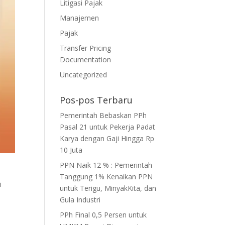
Litigasi Pajak
Manajemen
Pajak
Transfer Pricing
Documentation
Uncategorized
Pos-pos Terbaru
Pemerintah Bebaskan PPh
Pasal 21 untuk Pekerja Padat
Karya dengan Gaji Hingga Rp
10 Juta
PPN Naik 12 % : Pemerintah
Tanggung 1% Kenaikan PPN
i
untuk Terigu, MinyakKita, dan
Gula Industri
PPh Final 0,5 Persen untuk