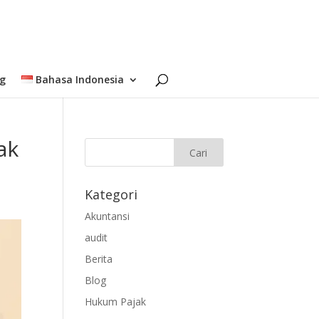
og
Bahasa Indonesia
ak
Kategori
Akuntansi
audit
Berita
Blog
Hukum Pajak