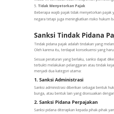
Tidak Menyetorkan Pajak
Beberapa wajib pajak tidak menyetorkan pajak ya
negara tetapi juga meningkatkan risiko hukum ba
Sanksi Tindak Pidana P
Tindak pidana pajak adalah tindakan yang melan
Oleh karena itu, terdapat konsekuensi yang haru
Sesuai peraturan yang berlaku, sanksi dapat di
terbukti melakukan pelanggaran atau tindak kej
menjadi dua kategori utama:
1. Sanksi Administrasi
Sanksi administrasi diberikan sebagai bentuk huk
bunga, atau bentuk lain yang disesuaikan dengan
2. Sanksi Pidana Perpajakan
Sanksi pidana diterapkan kepada pihak-pihak yan