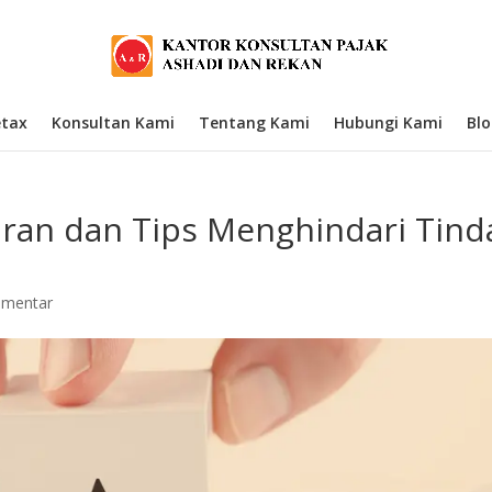
etax
Konsultan Kami
Tentang Kami
Hubungi Kami
Bl
aran dan Tips Menghindari Tind
omentar