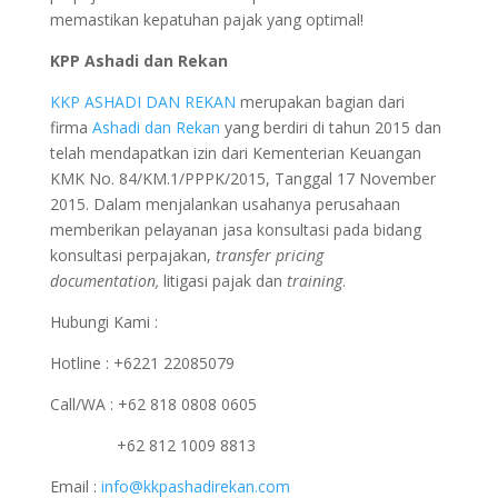
memastikan kepatuhan pajak yang optimal!
KPP Ashadi dan Rekan
KKP ASHADI DAN REKAN
merupakan bagian dari
firma
Ashadi dan Rekan
yang berdiri di tahun 2015 dan
telah mendapatkan izin dari Kementerian Keuangan
KMK No. 84/KM.1/PPPK/2015, Tanggal 17 November
2015. Dalam menjalankan usahanya perusahaan
memberikan pelayanan jasa konsultasi pada bidang
konsultasi perpajakan,
transfer pricing
documentation,
litigasi pajak dan
training
.
Hubungi Kami :
Hotline : +6221 22085079
Call/WA : +62 818 0808 0605
+62 812 1009 8813
Email :
info@kkpashadirekan.com