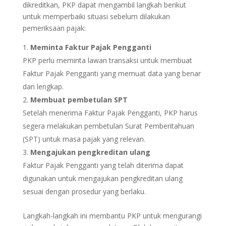
dikreditkan, PKP dapat mengambil langkah berikut
untuk memperbaiki situasi sebelum dilakukan
pemeriksaan pajak:
Meminta Faktur Pajak Pengganti
PKP perlu meminta lawan transaksi untuk membuat
Faktur Pajak Pengganti yang memuat data yang benar
dan lengkap.
Membuat pembetulan SPT
Setelah menerima Faktur Pajak Pengganti, PKP harus
segera melakukan pembetulan Surat Pemberitahuan
(SPT) untuk masa pajak yang relevan.
Mengajukan pengkreditan ulang
Faktur Pajak Pengganti yang telah diterima dapat
digunakan untuk mengajukan pengkreditan ulang
sesuai dengan prosedur yang berlaku.
Langkah-langkah ini membantu PKP untuk mengurangi