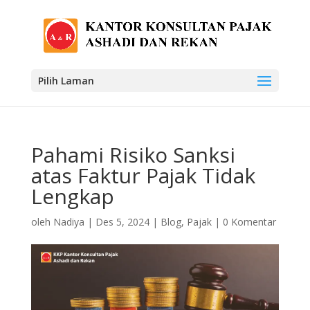
Pilih Laman
Pahami Risiko Sanksi
atas Faktur Pajak Tidak
Lengkap
oleh
Nadiya
|
Des 5, 2024
|
Blog
,
Pajak
|
0 Komentar