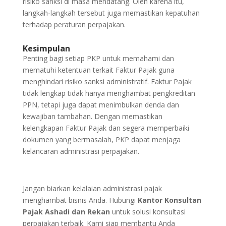
risiko sanksi di masa mendatang. Oleh karena itu,
langkah-langkah tersebut juga memastikan kepatuhan
terhadap peraturan perpajakan.
Kesimpulan
Penting bagi setiap PKP untuk memahami dan
mematuhi ketentuan terkait Faktur Pajak guna
menghindari risiko sanksi administratif. Faktur Pajak
tidak lengkap tidak hanya menghambat pengkreditan
PPN, tetapi juga dapat menimbulkan denda dan
kewajiban tambahan. Dengan memastikan
kelengkapan Faktur Pajak dan segera memperbaiki
dokumen yang bermasalah, PKP dapat menjaga
kelancaran administrasi perpajakan.
Jangan biarkan kelalaian administrasi pajak
menghambat bisnis Anda. Hubungi
Kantor Konsultan
Pajak Ashadi dan Rekan
untuk solusi konsultasi
perpajakan terbaik. Kami siap membantu Anda