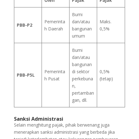
Oleh
Pajak
Pajak
Bumi
Pemerinta
dan/atau
Maks.
PBB-P2
h Daerah
bangunan
0,5%
umum
Bumi
dan/atau
bangunan
Pemerinta
di sektor
0,5%
PBB-P5L
h Pusat
perkebuna
(tetap)
n,
pertamban
gan, dll.
Sanksi Administrasi
Selain menghitung pajak, pihak berwenang juga
menerapkan sanksi administrasi yang berbeda jika