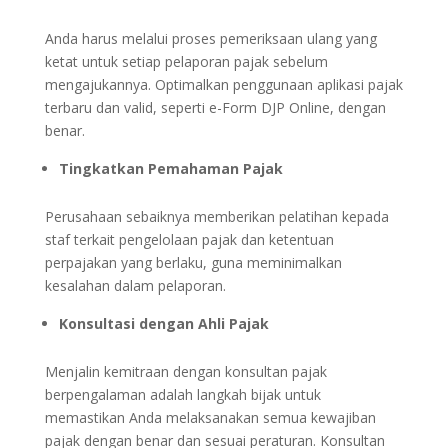
Anda harus melalui proses pemeriksaan ulang yang
ketat untuk setiap pelaporan pajak sebelum
mengajukannya. Optimalkan penggunaan aplikasi pajak
terbaru dan valid, seperti e-Form DJP Online, dengan
benar.
Tingkatkan Pemahaman Pajak
Perusahaan sebaiknya memberikan pelatihan kepada
staf terkait pengelolaan pajak dan ketentuan
perpajakan yang berlaku, guna meminimalkan
kesalahan dalam pelaporan.
Konsultasi dengan Ahli Pajak
Menjalin kemitraan dengan konsultan pajak
berpengalaman adalah langkah bijak untuk
memastikan Anda melaksanakan semua kewajiban
pajak dengan benar dan sesuai peraturan. Konsultan