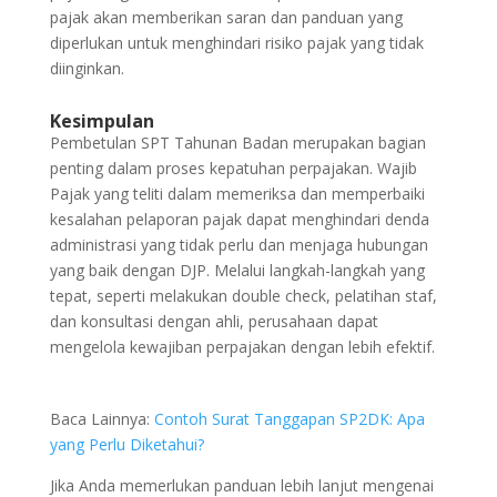
pajak akan memberikan saran dan panduan yang
diperlukan untuk menghindari risiko pajak yang tidak
diinginkan.
Kesimpulan
Pembetulan SPT Tahunan Badan merupakan bagian
penting dalam proses kepatuhan perpajakan. Wajib
Pajak yang teliti dalam memeriksa dan memperbaiki
kesalahan pelaporan pajak dapat menghindari denda
administrasi yang tidak perlu dan menjaga hubungan
yang baik dengan DJP. Melalui langkah-langkah yang
tepat, seperti melakukan double check, pelatihan staf,
dan konsultasi dengan ahli, perusahaan dapat
mengelola kewajiban perpajakan dengan lebih efektif.
Baca Lainnya:
Contoh Surat Tanggapan SP2DK: Apa
yang Perlu Diketahui?
Jika Anda memerlukan panduan lebih lanjut mengenai