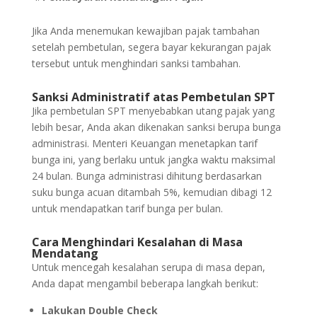
Jika Anda menemukan kewajiban pajak tambahan
setelah pembetulan, segera bayar kekurangan pajak
tersebut untuk menghindari sanksi tambahan.
Sanksi Administratif atas Pembetulan SPT
Jika pembetulan SPT menyebabkan utang pajak yang
lebih besar, Anda akan dikenakan sanksi berupa bunga
administrasi. Menteri Keuangan menetapkan tarif
bunga ini, yang berlaku untuk jangka waktu maksimal
24 bulan. Bunga administrasi dihitung berdasarkan
suku bunga acuan ditambah 5%, kemudian dibagi 12
untuk mendapatkan tarif bunga per bulan.
Cara Menghindari Kesalahan di Masa
Mendatang
Untuk mencegah kesalahan serupa di masa depan,
Anda dapat mengambil beberapa langkah berikut:
Lakukan Double Check