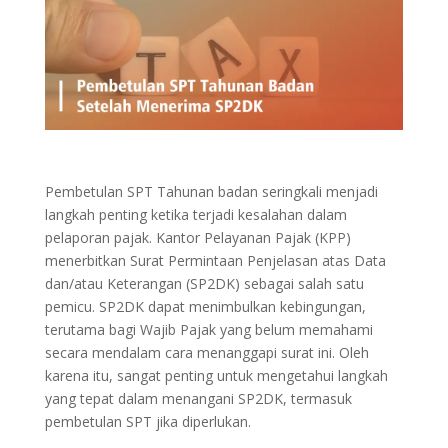
Pembetulan SPT Tahunan badan seringkali menjadi
langkah penting ketika terjadi kesalahan dalam
pelaporan pajak. Kantor Pelayanan Pajak (KPP)
menerbitkan Surat Permintaan Penjelasan atas Data
dan/atau Keterangan (SP2DK) sebagai salah satu
pemicu.
SP2DK dapat menimbulkan kebingungan,
terutama bagi Wajib Pajak yang belum memahami
secara mendalam cara menanggapi surat ini. Oleh
karena itu, sangat penting untuk mengetahui langkah
yang tepat dalam menangani SP2DK, termasuk
pembetulan SPT jika diperlukan.