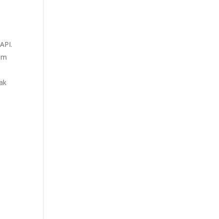
API.
tum
dak