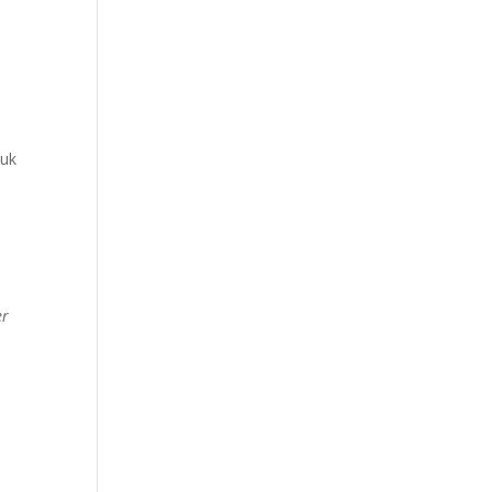
uk
er