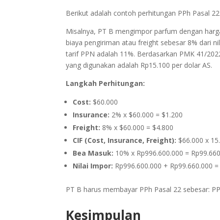
Berikut adalah contoh perhitungan PPh Pasal 22 
Misalnya, PT B mengimpor parfum dengan harga fa
biaya pengiriman atau freight sebesar 8% dari 
tarif PPN adalah 11%. Berdasarkan PMK 41/2022,
yang digunakan adalah Rp15.100 per dolar AS.
Langkah Perhitungan:
Cost:
$60.000
Insurance:
2% x $60.000 = $1.200
Freight:
8% x $60.000 = $4.800
CIF (Cost, Insurance, Freight):
$66.000 x 15
Bea Masuk:
10% x Rp996.600.000 = Rp99.660
Nilai Impor:
Rp996.600.000 + Rp99.660.000 =
PT B harus membayar PPh Pasal 22 sebesar: PP
Kesimpulan