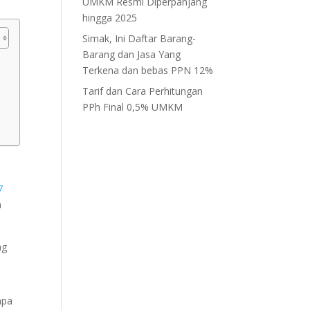
UMKM Resmi Diperpanjang
hingga 2025
Simak, Ini Daftar Barang-
Barang dan Jasa Yang
Terkena dan bebas PPN 12%
Tarif dan Cara Perhitungan
PPh Final 0,5% UMKM
7
a
ng
npa