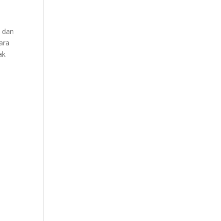
, dan
ara
ak