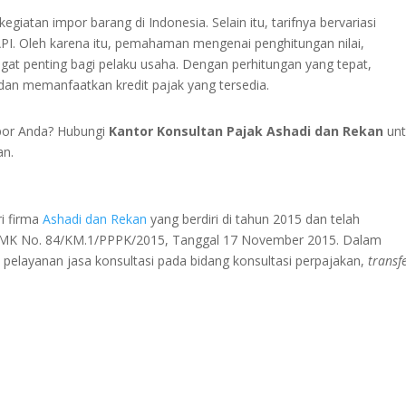
iatan impor barang di Indonesia. Selain itu, tarifnya bervariasi
PI. Oleh karena itu, pemahaman mengenai penghitungan nilai,
ngat penting bagi pelaku usaha. Dengan perhitungan yang tepat,
an memanfaatkan kredit pajak yang tersedia.
por Anda? Hubungi
Kantor Konsultan Pajak Ashadi dan Rekan
unt
an.
i firma
Ashadi
dan Rekan
yang berdiri di tahun 2015 dan telah
KMK No. 84/KM.1/PPPK/2015, Tanggal 17 November 2015. Dalam
elayanan jasa konsultasi pada bidang konsultasi perpajakan,
transf