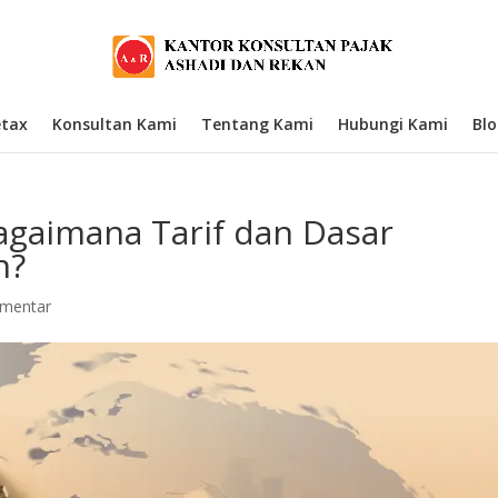
etax
Konsultan Kami
Tentang Kami
Hubungi Kami
Bl
agaimana Tarif dan Dasar
n?
omentar