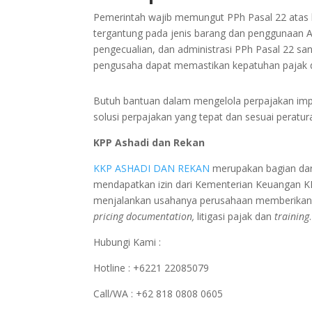
Pemerintah wajib memungut PPh Pasal 22 atas keg
tergantung pada jenis barang dan penggunaan A
pengecualian, dan administrasi PPh Pasal 22 sa
pengusaha dapat memastikan kepatuhan pajak d
Butuh bantuan dalam mengelola perpajakan im
solusi perpajakan yang tepat dan sesuai peratur
KPP Ashadi dan Rekan
KKP ASHADI DAN REKAN
merupakan bagian dar
mendapatkan izin dari Kementerian Keuangan 
menjalankan usahanya perusahaan memberikan p
pricing documentation,
litigasi pajak dan
training
.
Hubungi Kami :
Hotline : +6221 22085079
Call/WA : +62 818 0808 0605