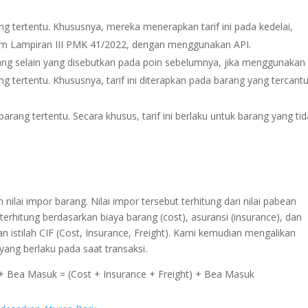
ang tertentu. Khususnya, mereka menerapkan tarif ini pada kedelai,
am Lampiran III PMK 41/2022, dengan menggunakan API.
arang selain yang disebutkan pada poin sebelumnya, jika menggunakan 
ang tertentu. Khususnya, tarif ini diterapkan pada barang yang tercan
arang tertentu. Secara khusus, tarif ini berlaku untuk barang yang ti
ilai impor barang. Nilai impor tersebut terhitung dari nilai pabean
erhitung berdasarkan biaya barang (cost), asuransi (insurance), dan
n istilah CIF (Cost, Insurance, Freight). Kami kemudian mengalikan
yang berlaku pada saat transaksi.
 + Bea Masuk = (Cost + Insurance + Freight) + Bea Masuk